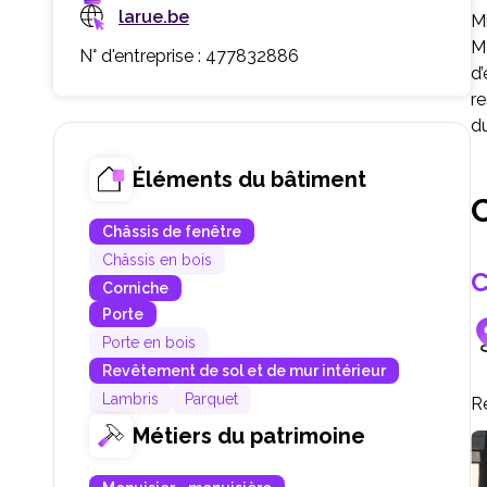
larue.be
Mi
Ma
N° d'entreprise : 477832886
d’
re
du
Éléments du bâtiment
C
Châssis de fenêtre
Châssis en bois
C
Corniche
Porte
Porte en bois
Revêtement de sol et de mur intérieur
Lambris
Parquet
R
Métiers du patrimoine