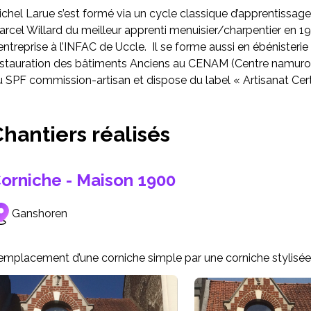
chel Larue s’est formé via un cycle classique d’apprentissage 
rcel Willard du meilleur apprenti menuisier/charpentier en 1
entreprise à l’INFAC de Uccle. Il se forme aussi en ébénisterie 
stauration des bâtiments Anciens au CENAM (Centre namurois de
 SPF commission-artisan et dispose du label « Artisanat Cert
hantiers réalisés
orniche - Maison 1900
Ganshoren
emplacement d’une corniche simple par une corniche stylisée