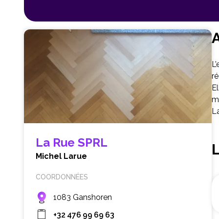
A
L’
ré
El
me
La
La Rue SPRL
Michel Larue
COORDONNÉES
1083 Ganshoren
+32 476 99 69 63