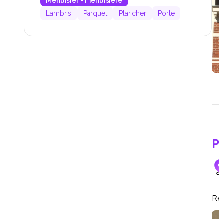
Menuisier - menuisière
Lambris
Parquet
Plancher
Porte
P
Ré