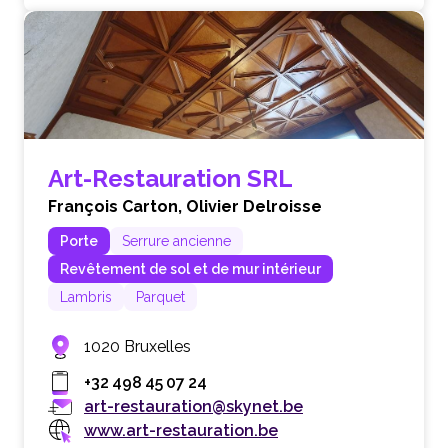
Art-Restauration SRL
François Carton,
Olivier Delroisse
Porte
Serrure ancienne
Revêtement de sol et de mur intérieur
Lambris
Parquet
1020 Bruxelles
+32 498 45 07 24
art-restauration@skynet.be
www.art-restauration.be