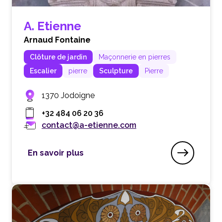
A. Etienne
Arnaud Fontaine
Clôture de jardin
Maçonnerie en pierres
Escalier
pierre
Sculpture
Pierre
1370 Jodoigne
+32 484 06 20 36
contact@a-etienne.com
En savoir plus
A. Etienne