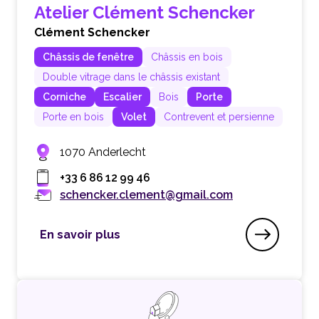
Atelier Clément Schencker
Clément Schencker
Châssis de fenêtre
Châssis en bois
Double vitrage dans le châssis existant
Corniche
Escalier
Bois
Porte
Porte en bois
Volet
Contrevent et persienne
1070 Anderlecht
+33 6 86 12 99 46
schencker.clement@gmail.com
En savoir plus
Atelier Clément Schencker