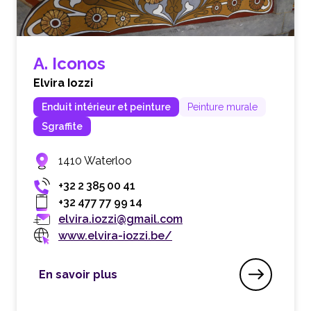
A. Iconos
Elvira Iozzi
Enduit intérieur et peinture
Peinture murale
Sgraffite
1410 Waterloo
+32 2 385 00 41
+32 477 77 99 14
elvira.iozzi@gmail.com
www.elvira-iozzi.be/
En savoir plus
A. Iconos