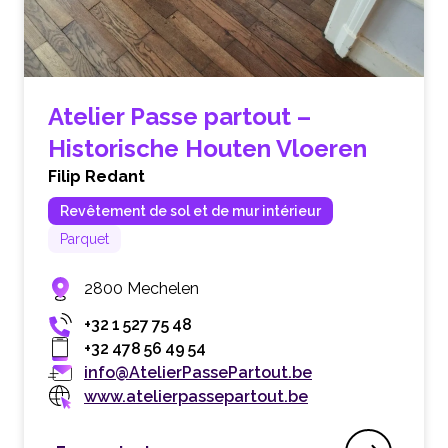
Atelier Passe partout –
Historische Houten Vloeren
Filip Redant
Revêtement de sol et de mur intérieur
Parquet
2800 Mechelen
+32 1 527 75 48
+32 478 56 49 54
info@AtelierPassePartout.be
www.atelierpassepartout.be