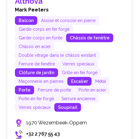
Altnova
Mark Peeters
Balcon
Assise et console en pierre
Garde-corps en fer forgé
Garde-corps en fonte
Châssis de fenêtre
Châssis en acier
Double vitrage dans le châssis existant
Ferrure de fenêtre
Verres spéciaux
Clôture de jardin
Grille en fer forgé
Maçonnerie en pierres
Escalier
Métal
Porte
Ferrure de porte
Porte en acier
Porte en fer forgé
Serrure ancienne
Verres spéciaux
Soupirail
1970 Wezembeek-Oppem
+32 2 767 55 43