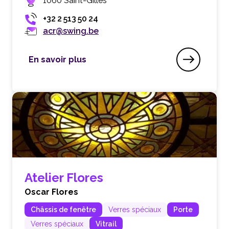
1060 Saint-Gilles
+32 2 513 50 24
acr@swing.be
En savoir plus
Atelier de Conservation et de Restauration d’O
Atelier Flores
Oscar Flores
Châssis de fenêtre
Verres spéciaux
Porte
Verres spéciaux
Vitrail