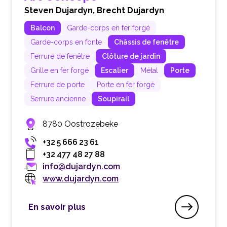
Steven Dujardyn,
Brecht Dujardyn
Balcon
Garde-corps en fer forgé
Garde-corps en fonte
Châssis de fenêtre
Ferrure de fenêtre
Clôture de jardin
Grille en fer forgé
Escalier
Métal
Porte
Ferrure de porte
Porte en fer forgé
Serrure ancienne
Soupirail
8780 Oostrozebeke
+32 5 666 23 61
+32 477 48 27 88
info@dujardyn.com
www.dujardyn.com
En savoir plus
Art Concept