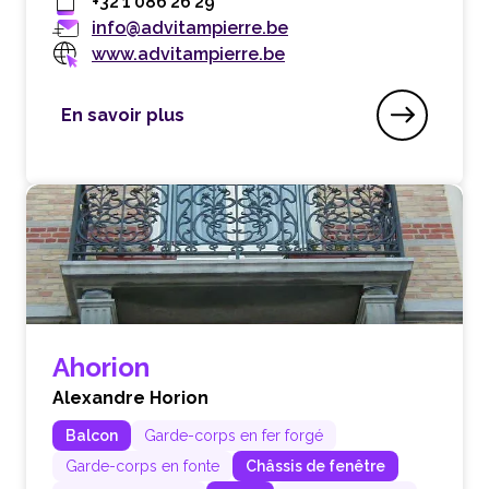
+32 1 086 26 29
info@advitampierre.be
www.advitampierre.be
En savoir plus
AdVitampierre
Ahorion
Alexandre Horion
Balcon
Garde-corps en fer forgé
Garde-corps en fonte
Châssis de fenêtre