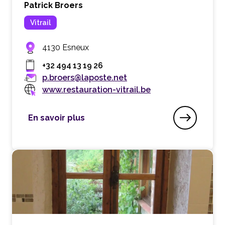
Patrick Broers
Vitrail
4130 Esneux
+32 494 13 19 26
p.broers@laposte.net
www.restauration-vitrail.be
En savoir plus
Atelier Carpe Diem