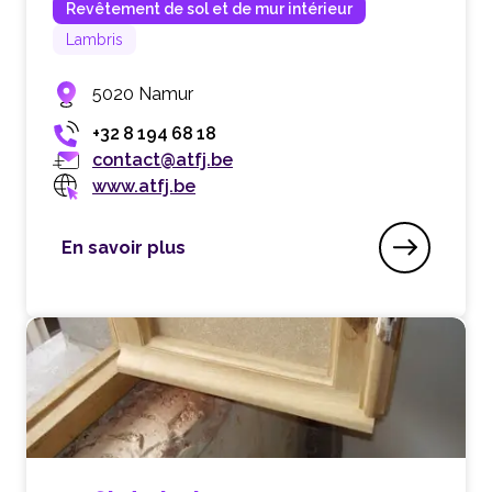
Revêtement de sol et de mur intérieur
Lambris
5020 Namur
+32 8 194 68 18
contact@atfj.be
www.atfj.be
En savoir plus
ATFJ