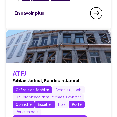
En savoir plus
Ateliers d’Art JM. Pirotte
ATFJ
Fabian Jadoul,
Baudouin Jadoul
Châssis de fenêtre
Châssis en bois
Double vitrage dans le châssis existant
Corniche
Escalier
Bois
Porte
Porte en bois