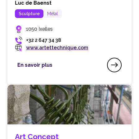
Luc de Baenst
Sculpture
Métal
1050 Ixelles
+32 2 647 34 38
www.artettechnique.com
En savoir plus
Art & Technique
Art Concept