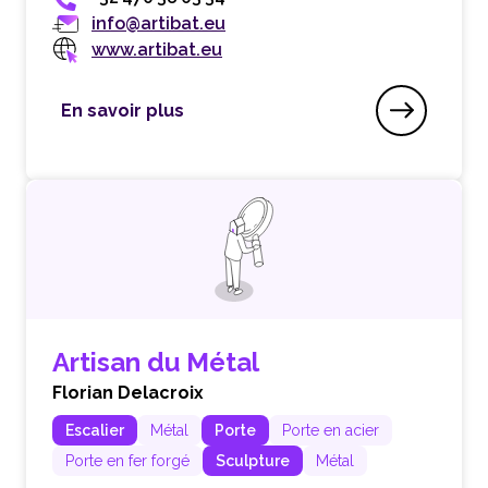
info@artibat.eu
www.artibat.eu
En savoir plus
ARTIBAT Staff & Stuc
Artisan du Métal
Florian Delacroix
Escalier
Métal
Porte
Porte en acier
Porte en fer forgé
Sculpture
Métal