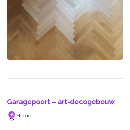
Garagepoort – art-decogebouw
Elsene