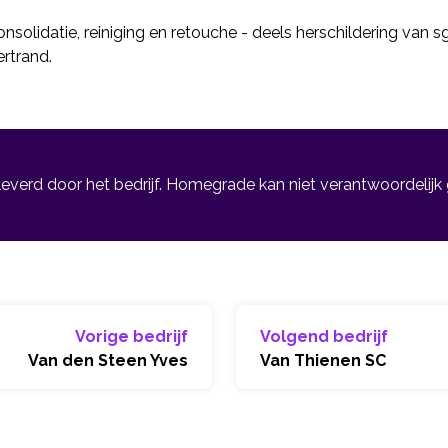
nsolidatie, reiniging en retouche - deels herschildering van 
rtrand.
leverd door het bedrijf. Homegrade kan niet verantwoordelijk
Vorige bedrijf
Volgend bedrijf
Van den Steen Yves
Van Thienen SC