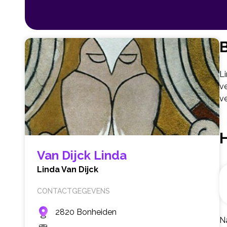
B
L
ve
v
Van Dijck Linda
Linda Van Dijck
CONTACTGEGEVENS
2820 Bonheiden
N