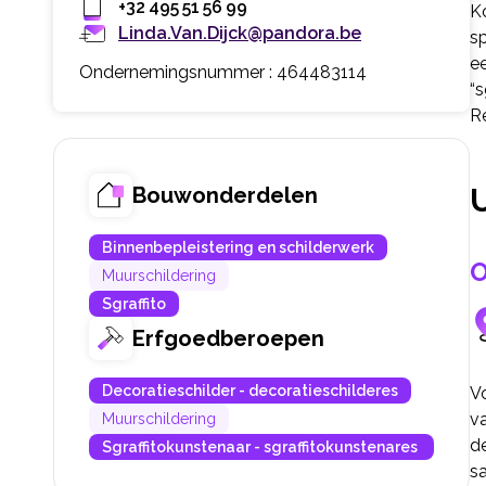
+32 495 51 56 99
K
Linda.Van.Dijck@pandora.be
s
e
Ondernemingsnummer : 464483114
“s
R
Bouwonderdelen
Binnenbepleistering en schilderwerk
O
Muurschildering
Sgraffito
Erfgoedberoepen
Decoratieschilder - decoratieschilderes
Vo
v
Muurschildering
de
Sgraffitokunstenaar - sgraffitokunstenares
s