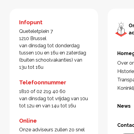
Infopunt
O
Queteletplein 7
a
1210 Brussel
van dinsdag tot donderdag
tussen 10u en 16u en zaterdag
Homeg
(buiten schoolvakanties) van
Over o
13u tot 16u
Histori
Transpa
Telefoonnummer
Koninkl
1810 of 02 219 40 60
van dinsdag tot vrijdag van 10u
tot 12u en van 14u tot 16u
News
Online
Conta
Onze adviseurs zullen zo snel