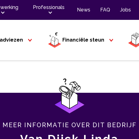
werking
Professionals
News
FAQ
Jobs
adviezen
Financiële steun
MEER INFORMATIE OVER DIT BEDRIJF
Van Dijck Linda