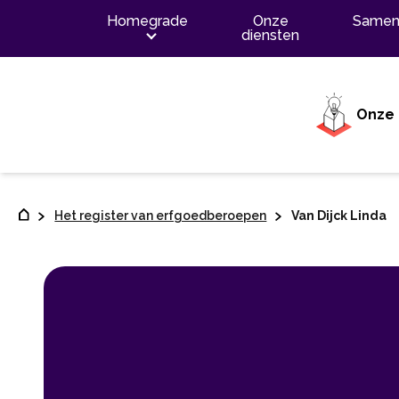
Contenu
Homegrade
Onze
Samen
diensten
Onze 
Het register van erfgoedberoepen
Van Dijck Linda