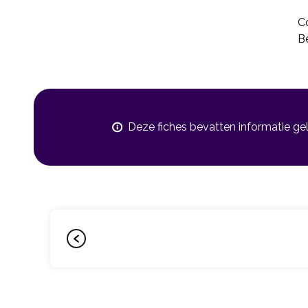
Co
Be
Deze fiches bevatten informatie ge