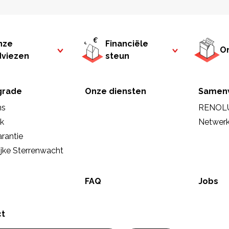
nze
Financiële
On
dviezen
steun
rade
Onze diensten
Samen
ns
RENOL
ek
Netwer
rantie
ijke Sterrenwacht
FAQ
Jobs
ct