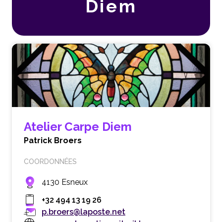
Diem
Atelier Carpe Diem
Patrick Broers
COORDONNÉES
4130 Esneux
+32 494 13 19 26
p.broers@laposte.net