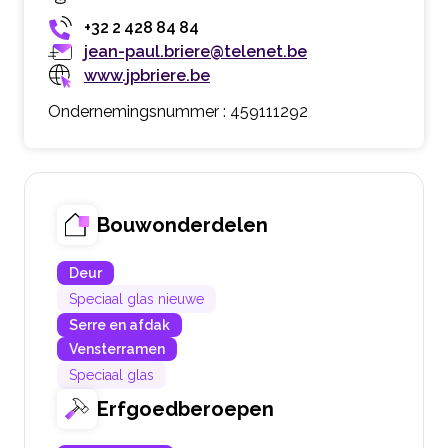
+32 2 428 84 84
jean-paul.briere@telenet.be
www.jpbriere.be
Ondernemingsnummer : 459111292
Bouwonderdelen
Deur
Speciaal glas nieuwe
Serre en afdak
Vensterramen
Speciaal glas
Erfgoedberoepen