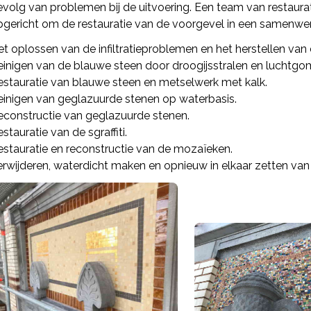
evolg van problemen bij de uitvoering. Een team van restaur
pgericht om de restauratie van de voorgevel in een samenwerk
et oplossen van de infiltratieproblemen en het herstellen va
einigen van de blauwe steen door droogijsstralen en luchtg
estauratie van blauwe steen en metselwerk met kalk.
einigen van geglazuurde stenen op waterbasis.
econstructie van geglazuurde stenen.
stauratie van de sgraffiti.
estauratie en reconstructie van de mozaïeken.
rwijderen, waterdicht maken en opnieuw in elkaar zetten van