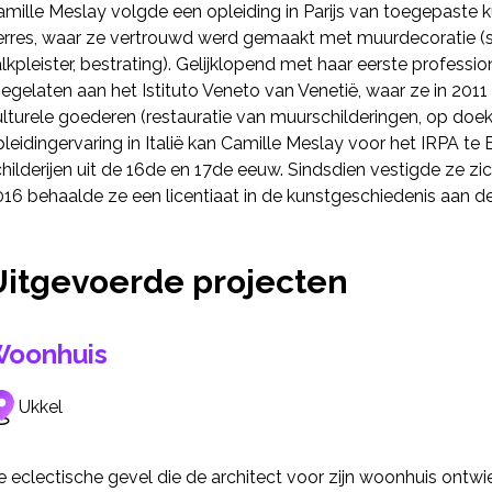
amille Meslay volgde een opleiding in Parijs van toegepaste 
erres, waar ze vertrouwd werd gemaakt met muurdecoratie (sch
lkpleister, bestrating). Gelijklopend met haar eerste professione
egelaten aan het Istituto Veneto van Venetië, waar ze in 201
lturele goederen (restauratie van muurschilderingen, op doek
leidingervaring in Italië kan Camille Meslay voor het IRPA te 
hilderijen uit de 16de en 17de eeuw. Sindsdien vestigde ze zic
16 behaalde ze een licentiaat in de kunstgeschiedenis aan de u
Uitgevoerde projecten
oonhuis
Ukkel
e eclectische gevel die de architect voor zijn woonhuis ontw