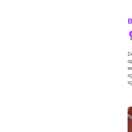
B
De
op
e
s
sg