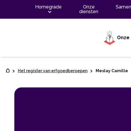
Contenu
Homegrade
Onze
Samen
diensten
Onze 
Het register van erfgoedberoepen
Meslay Camille