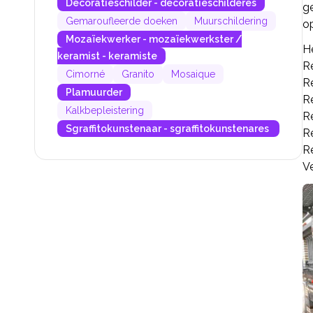
Decoratieschilder - decoratieschilderes
g
Gemaroufleerde doeken
Muurschildering
o
Mozaïekwerker - mozaïekwerkster /
H
keramist - keramiste
R
Cimorné
Granito
Mosaique
R
Plamuurder
R
Kalkbepleistering
R
Sgraffitokunstenaar - sgraffitokunstenares
Re
R
Ve