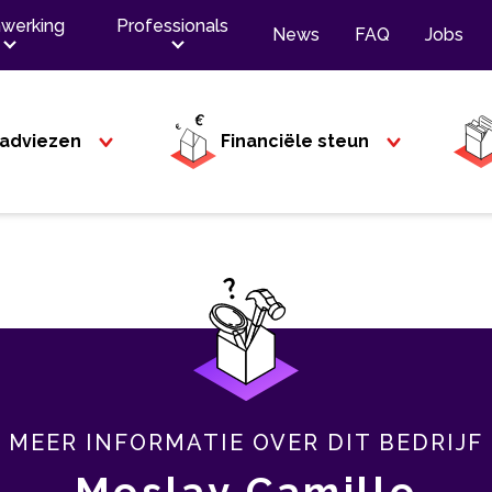
werking
Professionals
News
FAQ
Jobs
adviezen
Financiële steun
MEER INFORMATIE OVER DIT BEDRIJF
Meslay Camille