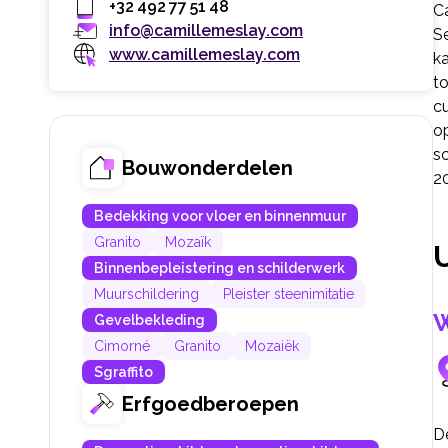
+32 492 77 51 48
C
info@camillemeslay.com
S
www.camillemeslay.com
ka
to
cu
op
sc
Bouwonderdelen
20
Bedekking voor vloer en binnenmuur
Granito
Mozaïk
Binnenbepleistering en schilderwerk
Muurschildering
Pleister steenimitatie
W
Gevelbekleding
Cimorné
Granito
Mozaiëk
Sgraffito
Erfgoedberoepen
D