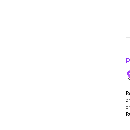
P
R
or
br
Re