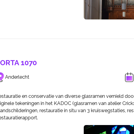
ORTA 1070
Anderlecht
estauratie en conservatie van diverse glasramen vernield do
iginele tekeningen in het KADOC (glasramen van atelier Cric
andschilderingen, restauratie in situ van 3 kruiswegstaties, res
stauratierapport.