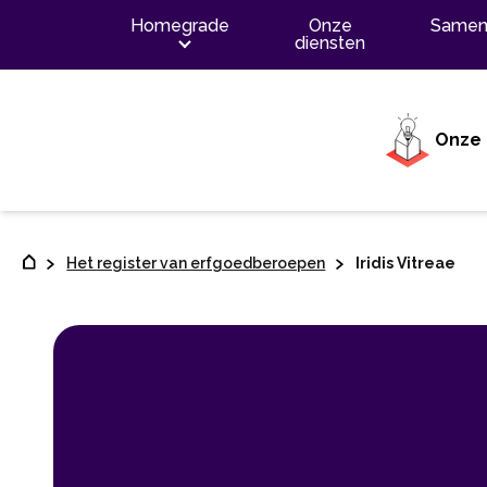
Contenu
Homegrade
Onze
Samen
diensten
Onze 
Het register van erfgoedberoepen
Iridis Vitreae