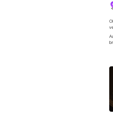
Ok
v
Au
b