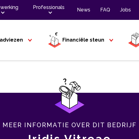
werking
Professionals
News
FAQ
Jobs
adviezen
Financiële steun
MEER INFORMATIE OVER DIT BEDRIJF
Iridis Vitreae