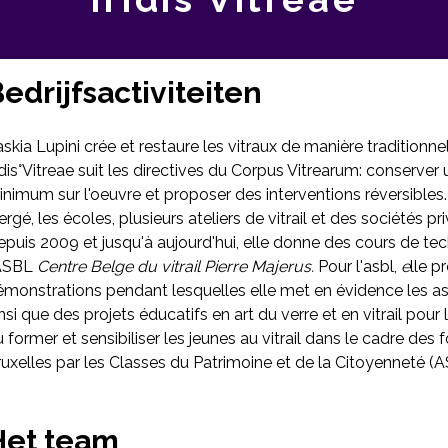
edrijfsactiviteiten
skia Lupini crée et restaure les vitraux de manière traditionnell
idis°Vitreae suit les directives du Corpus Vitrearum: conserve
nimum sur l'oeuvre et proposer des interventions réversibles. 
ergé, les écoles, plusieurs ateliers de vitrail et des sociétés pr
puis 2009 et jusqu'à aujourd'hui, elle donne des cours de tech
'ASBL
Centre Belge du vitrail Pierre Majerus.
Pour l'asbl,
e
lle p
monstrations pendant lesquelles elle met en évidence les aspe
nsi que des projets éducatifs en art du verre et en vitrail pou
 former et sensibiliser les jeunes au vitrail dans le cadre des
uxelles par les Classes du Patrimoine et de la Citoyenneté (
Het team