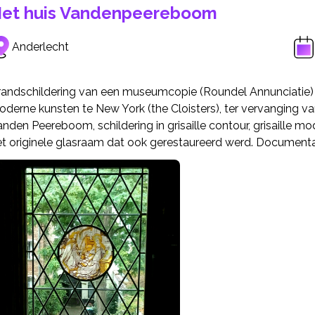
et huis Vandenpeereboom
Anderlecht
randschildering van een museumcopie (Roundel Annunciatie) 
derne kunsten te New York (the Cloisters), ter vervanging va
nden Peereboom, schildering in grisaille contour, grisaille mo
et originele glasraam dat ook gerestaureerd werd. Documenta