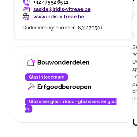
+32 475 52 65 11
saskia@iridis-vitreae.be
www.iridis-vitreae.be
Ondernemingsnummer : 831270501
Sa
20
Bouwonderdelen
l'
sp
"
Glas in loodraam
pa
Erfgoedberoepen
di
le
Glazenier glas in lood - glazenierster glas
in