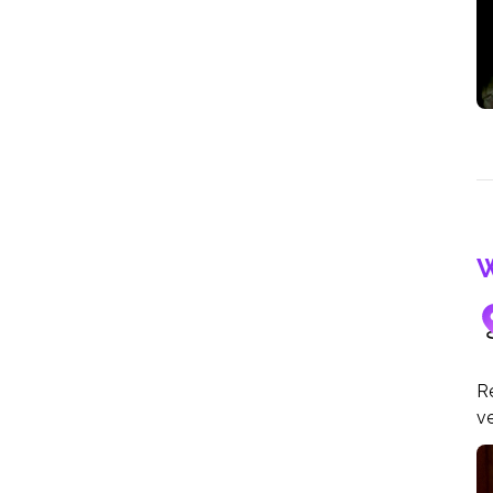
W
Re
v