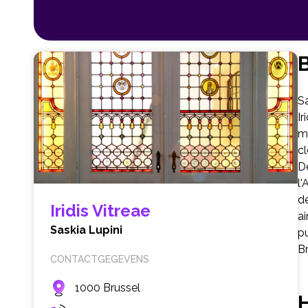
B
Sa
Ir
mi
cl
De
l
dé
Iridis Vitreae
ai
Saskia Lupini
pu
Br
CONTACTGEGEVENS
1000 Brussel