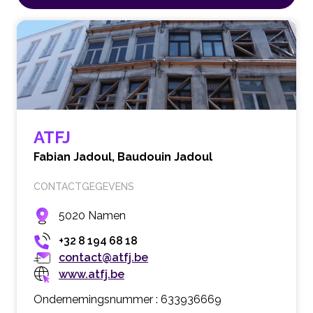
ATFJ
Fabian Jadoul,
Baudouin Jadoul
CONTACTGEGEVENS
5020 Namen
+32 8 194 68 18
contact@atfj.be
www.atfj.be
Ondernemingsnummer : 633936669