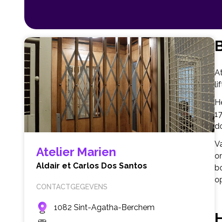
B
At
li
H
17
d
Va
Atelier Marien
om
Aldair et Carlos Dos Santos
b
op
CONTACTGEGEVENS
1082 Sint-Agatha-Berchem