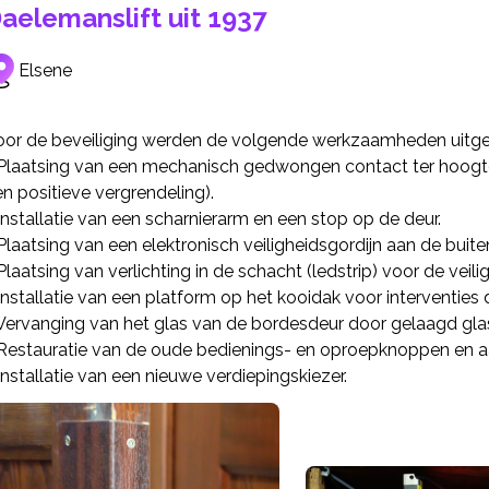
aelemanslift uit 1937
Elsene
oor de beveiliging werden de volgende werkzaamheden uitge
 Plaatsing van een mechanisch gedwongen contact ter hoogte
n positieve vergrendeling).
Installatie van een scharnierarm en een stop op de deur.
Plaatsing van een elektronisch veiligheidsgordijn aan de buite
Plaatsing van verlichting in de schacht (ledstrip) voor de vei
Installatie van een platform op het kooidak voor interventie
 Vervanging van het glas van de bordesdeur door gelaagd gla
 Restauratie van de oude bedienings- en oproepknoppen en aa
Installatie van een nieuwe verdiepingskiezer.