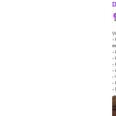
D
V
-
ee
- 
- 
- 
- 
-
-
- 