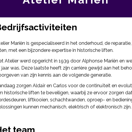
edrijfsactiviteiten
elier Mariën is gespecialiseerd in het onderhoud, de repara
ften, met een bijzondere expertise in historische liften.
et Atelier werd opgericht in 1939 door Alphonse Mariën en w
 jaar was. Deze laatste heeft zijn carrière gewijd aan het be
oorgeven van zijn kennis aan de volgende generatie.
ndaag zorgen Aldaïr en Carlos voor de continuïteit en evolu
 historische liften te beveiligen, waarbij ze ervoor zorgen 
ordesdeuren, liftkooien, schachtwanden, oproep- en bediening
lossingen kunnen mechanisch, elektrisch of elektronisch zijn.
Het team