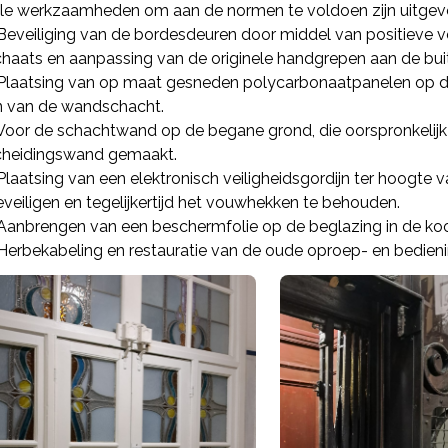
lle werkzaamheden om aan de normen te voldoen zijn uitgev
 Beveiliging van de bordesdeuren door middel van positieve
chaats en aanpassing van de originele handgrepen aan de buit
 Plaatsing van op maat gesneden polycarbonaatpanelen op d
n van de wandschacht.
 Voor de schachtwand op de begane grond, die oorspronkelijk 
cheidingswand gemaakt.
Plaatsing van een elektronisch veiligheidsgordijn ter hoogte
veiligen en tegelijkertijd het vouwhekken te behouden.
 Aanbrengen van een beschermfolie op de beglazing in de koo
 Herbekabeling en restauratie van de oude oproep- en bedie