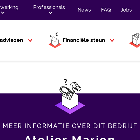
werking
Professionals
News
FAQ
Jobs
adviezen
Financiële steun
MEER INFORMATIE OVER DIT BEDRIJF
Atelier Marien