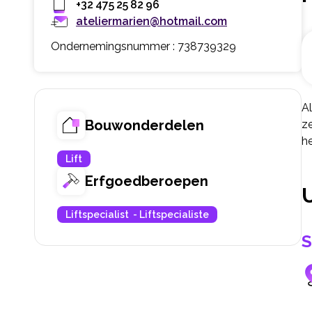
+32 475 25 82 96
ateliermarien@hotmail.com
Ondernemingsnummer : 738739329
Al
Bouwonderdelen
ze
he
Lift
Erfgoedberoepen
Liftspecialist - Liftspecialiste
S