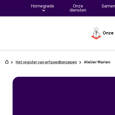
Contenu
Homegrade
Onze
Samen
diensten
Onze 
Het register van erfgoedberoepen
Atelier Marien