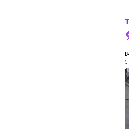
T
De
g