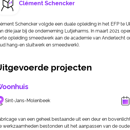
Clément Schencker
ément Schencker volgde een duale opleiding in het EFP te Ukkel
n drie jaar bij de onderneming Lutjeharms. In maart 2021 opende 
orte opleiding smeedwerk aan de academie van Anderlecht om z
oud hang-en sluitwerk en smeedwerk).
Uitgevoerde projecten
oonhuis
Sint-Jans-Molenbeek
abricage van een geheel bestaande uit een deur en bovenlich
e werkzaamheden bestonden uit het aanpassen van de oude de