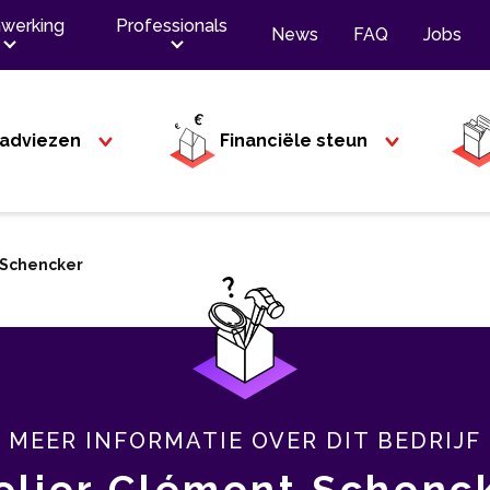
werking
Professionals
News
FAQ
Jobs
adviezen
Financiële steun
 Schencker
MEER INFORMATIE OVER DIT BEDRIJF
elier Clément Schenc