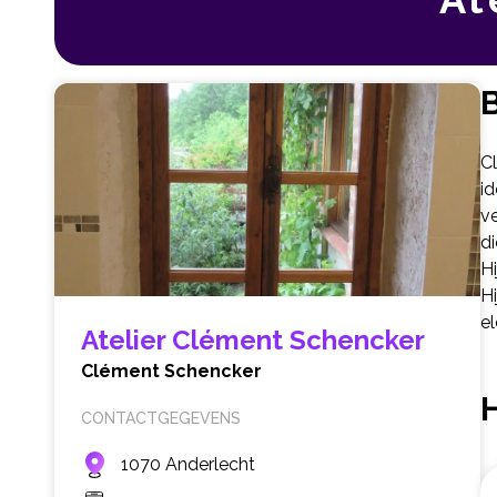
B
Cl
i
ve
di
Hi
Hi
el
Atelier Clément Schencker
Clément Schencker
CONTACTGEGEVENS
1070 Anderlecht