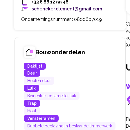
+33 6 86 12 99 46
schencker.clement@gmail.com
Ondernemingsnummer : 0800607019
Cl
va
k
(
Bouwonderdelen
Daklijst
Deur
Houten deur
W
Luik
Binnenluik en lamellenluik
Trap
Hout
Vensterramen
F
D
Dubbele beglazing in bestaande timmerwerk