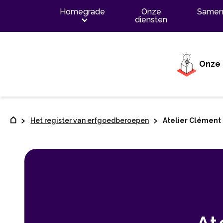
Contenu
Homegrade
Onze
Samen
diensten
Onze 
Het register van erfgoedberoepen
Atelier Clément
At