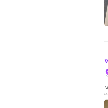
W
Af
s