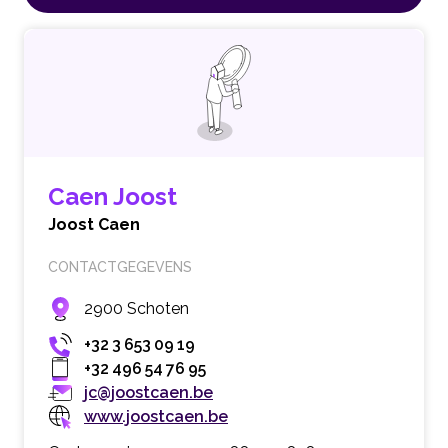
Caen Joost
Joost Caen
CONTACTGEGEVENS
2900 Schoten
+32 3 653 09 19
+32 496 54 76 95
jc@joostcaen.be
www.joostcaen.be