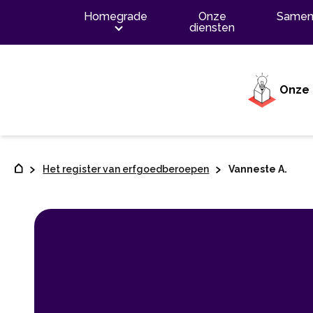
Contenu
Homegrade
Onze
Samen
diensten
Onze 
Het register van erfgoedberoepen
Vanneste A.