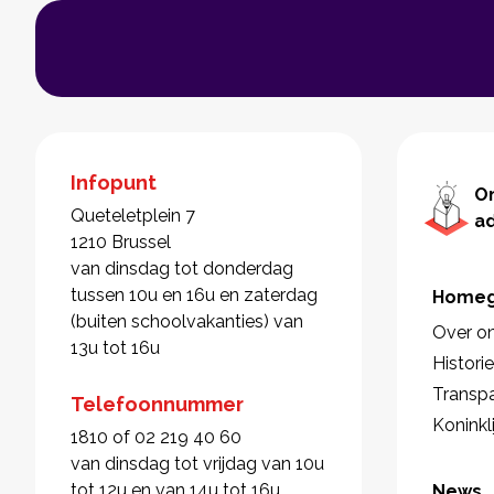
Infopunt
O
Queteletplein 7
a
1210 Brussel
van dinsdag tot donderdag
tussen 10u en 16u en zaterdag
Homeg
(buiten schoolvakanties) van
Over o
13u tot 16u
Histori
Transpa
Telefoonnummer
Koninkl
1810 of 02 219 40 60
van dinsdag tot vrijdag van 10u
tot 12u en van 14u tot 16u
News