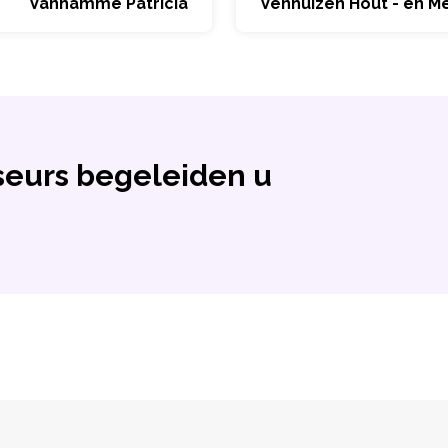
Vanhamme Patricia
Venhuizen Hout - en M
eurs begeleiden u