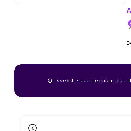
A
De
Deze fiches bevatten informatie ge