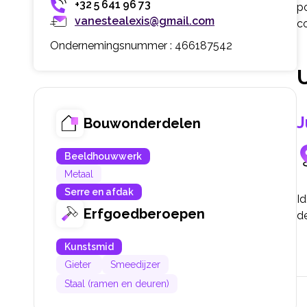
+32 5 641 96 73
po
vanestealexis@gmail.com
c
Ondernemingsnummer : 466187542
J
Bouwonderdelen
Beeldhouwwerk
Metaal
Serre en afdak
Id
Erfgoedberoepen
de
Kunstsmid
Gieter
Smeedijzer
Staal (ramen en deuren)