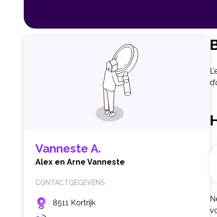
B
L’
d’
Vanneste A.
Alex en Arne Vanneste
CONTACTGEGEVENS
Né
8511 Kortrijk
vo