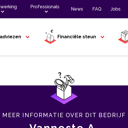
werking
Professionals
News
FAQ
Jobs
adviezen
Financiële steun
MEER INFORMATIE OVER DIT BEDRIJF
Vanneste A.