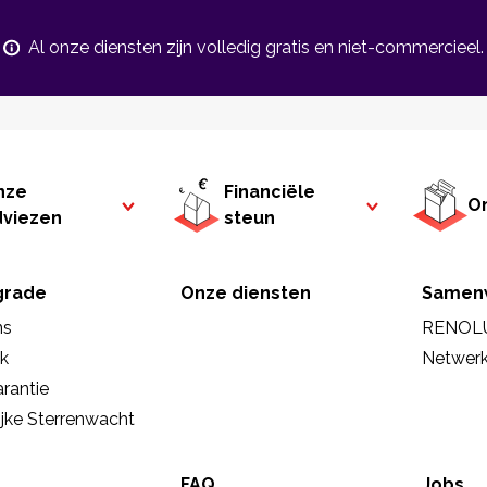
Al onze diensten zijn volledig gratis en niet-commercieel.
nze
Financiële
On
dviezen
steun
rade
Onze diensten
Samen
ns
RENOL
ek
Netwer
rantie
ijke Sterrenwacht
FAQ
Jobs