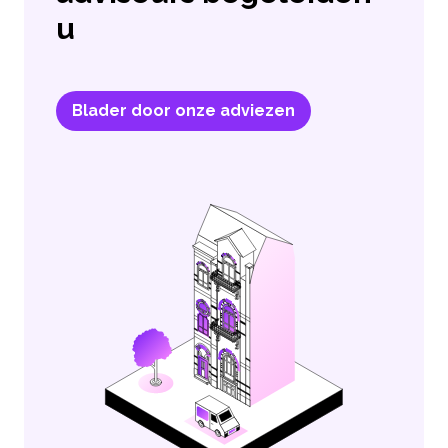
u
Blader door onze adviezen