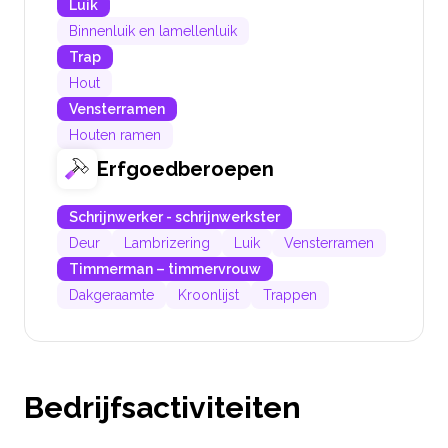
Luik
Binnenluik en lamellenluik
Trap
Hout
Vensterramen
Houten ramen
Erfgoedberoepen
Schrijnwerker - schrijnwerkster
Deur
Lambrizering
Luik
Vensterramen
Timmerman – timmervrouw
Dakgeraamte
Kroonlijst
Trappen
Bedrijfsactiviteiten