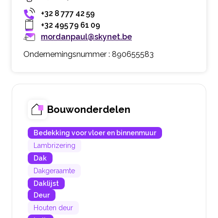
+32 8 777 42 59
+32 495 79 61 09
mordanpaul@skynet.be
Ondernemingsnummer : 890655583
Bouwonderdelen
Bedekking voor vloer en binnenmuur
Lambrizering
Dak
Dakgeraamte
Daklijst
Deur
Houten deur