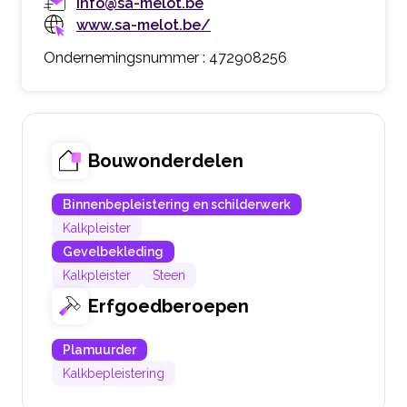
info@sa-melot.be
www.sa-melot.be/
Ondernemingsnummer : 472908256
Bouwonderdelen
Binnenbepleistering en schilderwerk
Kalkpleister
Gevelbekleding
Kalkpleister
Steen
Erfgoedberoepen
Plamuurder
Kalkbepleistering