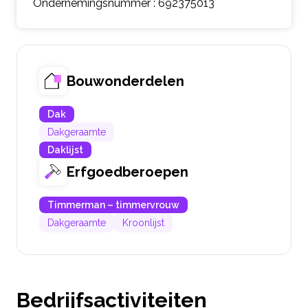
Ondernemingsnummer : 692375013
Bouwonderdelen
Dak
Dakgeraamte
Daklijst
Erfgoedberoepen
Timmerman – timmervrouw
Dakgeraamte
Kroonlijst
Bedrijfsactiviteiten