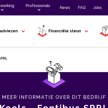
werking
Professionals
News
FAQ
Jobs
adviezen
Financiële steun
 SPRL
MEER INFORMATIE OVER DIT BEDRIJF
Kools - Fontibus SPR