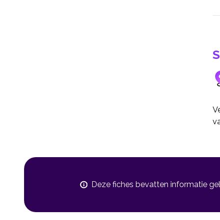
S
Ve
va
Deze fiches bevatten informatie ge