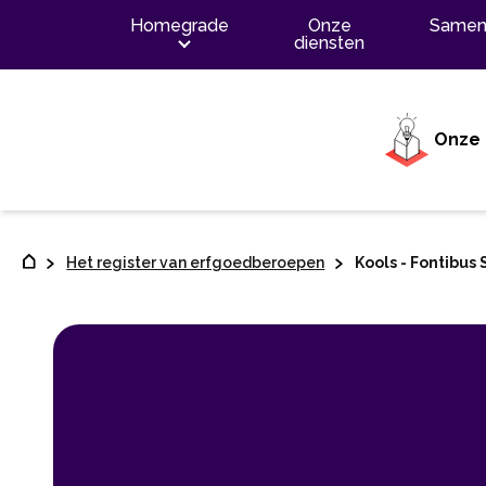
Contenu
Homegrade
Onze
Samen
diensten
Onze 
Het register van erfgoedberoepen
Kools - Fontibus