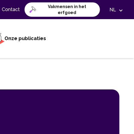
Vakmensen in het
Contact
NL
erfgoed
Onze publicaties
L