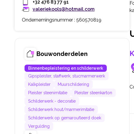
+32 476 83 77 91
Fo
valeriekools@hotmail.com
ka
Ondernemingsnummer : 560570819
K
Bouwonderdelen
Binnenbepleistering en schilderwerk
Gipspleister, staffwerk, stucmarmerwerk
Kalkpleister
Muurschildering
Co
Pleister steenimitatie
Pleister steenkarton
Schilderwerk - decoratie
Schilderwerk hout/marmerimitatie
Schilderwerk op gemaroufleerd doek
Vergulding