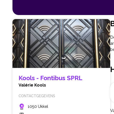
B
D
a
b
Kools - Fontibus SPRL
Valérie Kools
CONTACTGEGEVENS
1050 Ukkel
Va