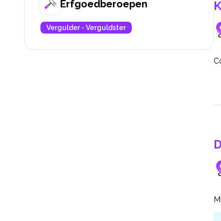
Erfgoedberoepen
K
Vergulder - Verguldster
Co
D
Mi