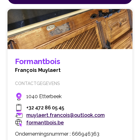
Formantbois
François Muylaert
CONTACTGEGEVENS
1040 Etterbeek
+32 472 86 05 45
muylaert.francois@outlook.com
formantbois.be
Ondernemingsnummer : 666946363