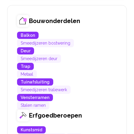
Bouwonderdelen
Balkon
Smeedijzeren bostwering
Deur
Smeedijzeren deur
Trap
Metaal
Tuinafsluiting
Smeedijzeren traliewerk
Vensterramen
Stalen ramen
Erfgoedberoepen
Kunstsmid