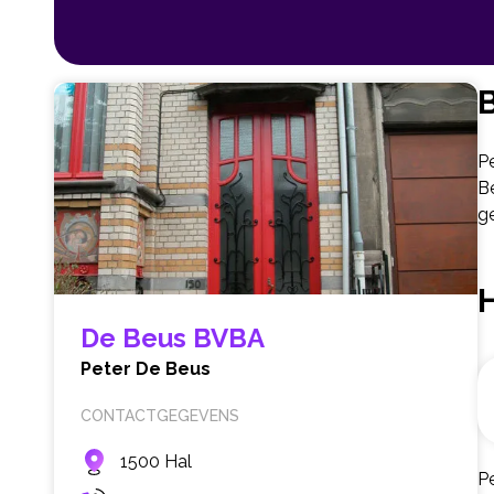
B
P
B
ge
De Beus BVBA
Peter De Beus
CONTACTGEGEVENS
1500 Hal
Pe