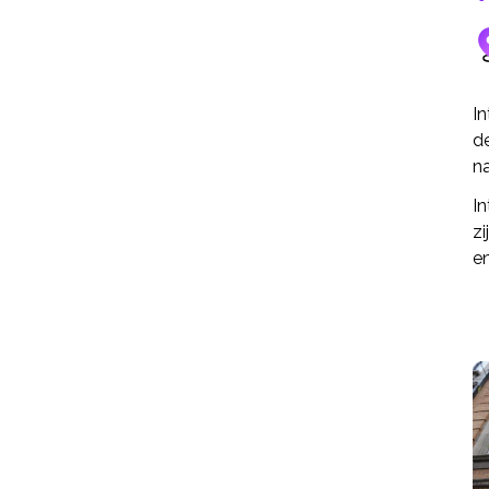
I
de
na
In
zi
e