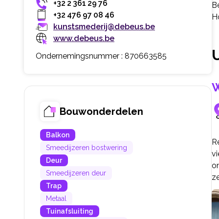
+32 2 361 29 76
Be
+32 476 97 08 46
H
kunstsmederij@debeus.be
www.debeus.be
Ondernemingsnummer : 870663585
W
Bouwonderdelen
Balkon
R
Smeedijzeren bostwering
v
Deur
o
Smeedijzeren deur
z
Trap
Metaal
Tuinafsluiting