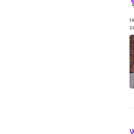
He
za
W