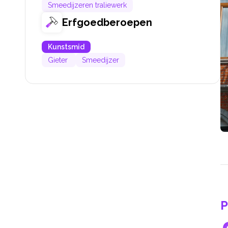
Smeedijzeren traliewerk
Erfgoedberoepen
Kunstsmid
Gieter
Smeedijzer
P