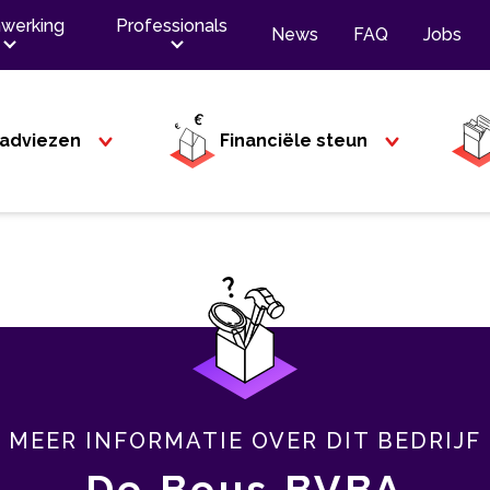
werking
Professionals
News
FAQ
Jobs
adviezen
Financiële steun
MEER INFORMATIE OVER DIT BEDRIJF
De Beus BVBA