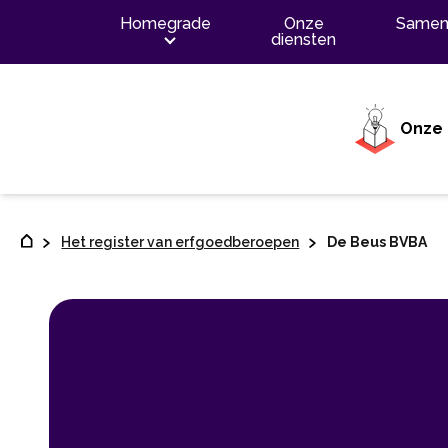
Contenu
Homegrade
Onze
Samen
diensten
Onze 
Het register van erfgoedberoepen
De Beus BVBA