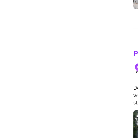
P
D
we
s