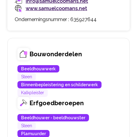
info@samuelcoomans.net
www.samuelcoomans.net
Ondernemingsnummer : 635927644
Bouwonderdelen
Beeldhouwwerk
Steen
Binnenbepleistering en schilderwerk
Kalkpleister
Erfgoedberoepen
Beeldhouwer - beeldhouwster
Steen
Plamuurder