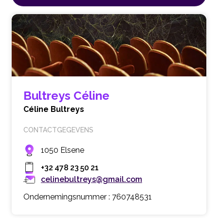
Bultreys Céline
Céline Bultreys
CONTACTGEGEVENS
1050 Elsene
+32 478 23 50 21
celinebultreys@gmail.com
Ondernemingsnummer : 760748531