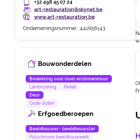
+32 498 45 07 24
art-restauration@skynet.be
www.art-restauration.be
Ondernemingsnummer : 441656143
Na
wa
Bouwonderdelen
Bedekking voor vloer en binnenmuur
O
Lambrizering
Parket
F
Deur
Oude sloten
Erfgoedberoepen
Beeldhouwer - beeldhouwster
H
Polychroom beeldhouwwerk