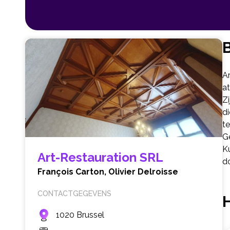
B
Ar
at
Z
di
te
G
K
Art-Restauration SRL
do
François Carton,
Olivier Delroisse
CONTACTGEGEVENS
1020 Brussel