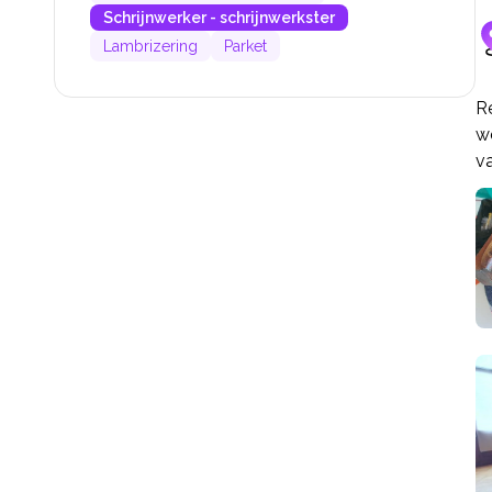
Schrijnwerker - schrijnwerkster
Lambrizering
Parket
R
w
v