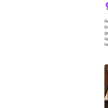
Re
(b
g
o
te