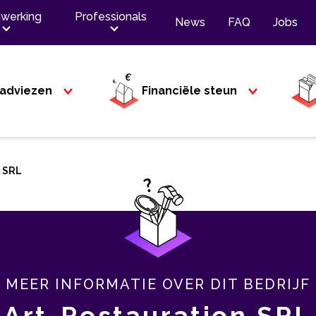
werking
Professionals
News
FAQ
Jobs
adviezen
Financiële steun
n SRL
MEER INFORMATIE OVER DIT BEDRIJF
Art-Restauration SRL