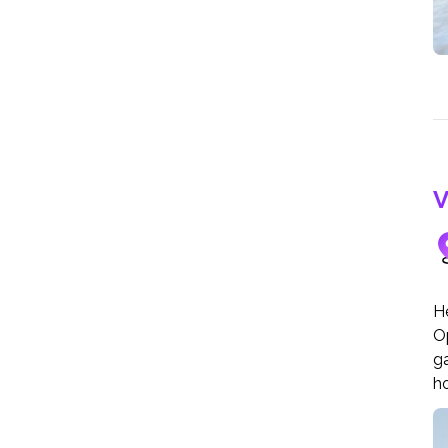
V
H
O
ga
ho