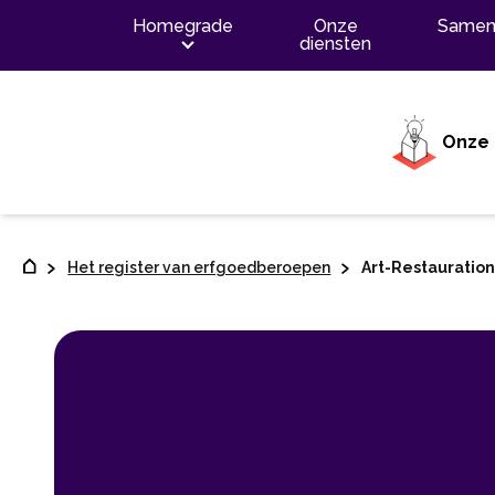
Contenu
Homegrade
Onze
Samen
diensten
Onze 
Het register van erfgoedberoepen
Art-Restauratio