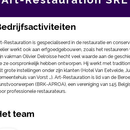
edrijfsactiviteiten
t-Restauration is gespecialiseerd in de restauratie en conse
elier werkt ook aan erfgoedgebouwen, zoals het restaureren v
ijn vakman Olivier Delroisse hecht veel waarde aan de gesch
e ze oorspronkelijk hebben ontworpen. Hij werkt met traditi
lt grote instellingen onder zijn klanten (Hotel Van Eetvelde,
emeentehuis van Vorst …). Art-Restauration is lid van de Ber
unstvoorwerpen (BRK-APROA), een vereniging van 145 Belgisch
or professionele restaurateurs.
Het team