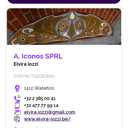
A. Iconos SPRL
Elvira Iozzi
CONTACTGEGEVENS
1410 Waterloo
+32 2 385 00 41
+32 477 77 99 14
elvira.iozzi@gmail.com
www.elvira-iozzi.be/