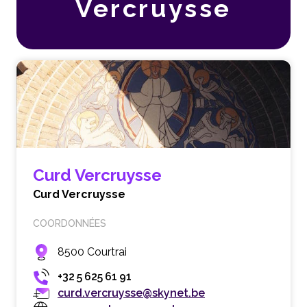
Vercruysse
Curd Vercruysse
Curd Vercruysse
COORDONNÉES
8500 Courtrai
+32 5 625 61 91
curd.vercruysse@skynet.be