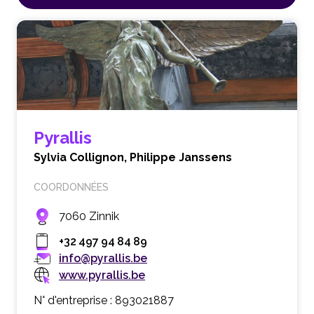
Pyrallis
Sylvia Collignon,
Philippe Janssens
COORDONNÉES
7060 Zinnik
+32 497 94 84 89
info@pyrallis.be
www.pyrallis.be
N° d'entreprise : 893021887