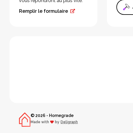
vous répondront au plus vite.
Remplir le formulaire
© 2026 - Homegrade
Made with
by
Deligraph
love