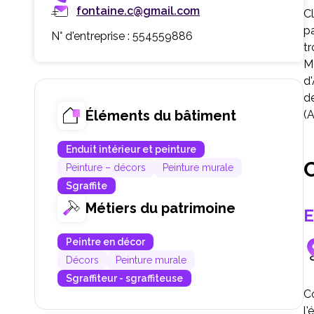
fontaine.c@gmail.com
Cl
pa
N° d'entreprise : 554559886
tr
Me
d'
d
Éléments du bâtiment
(
Enduit intérieur et peinture
C
Peinture – décors
Peinture murale
Sgraffite
Métiers du patrimoine
E
Peintre en décor
Décors
Peinture murale
Sgraffiteur - sgraffiteuse
C
l'