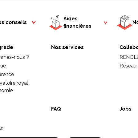
Aides
s conseils
No
financières
rade
Nos services
Collab
mmes-nous ?
RENOL
que
Réseau 
arence
vatoire royal
onomie
FAQ
Jobs
ct