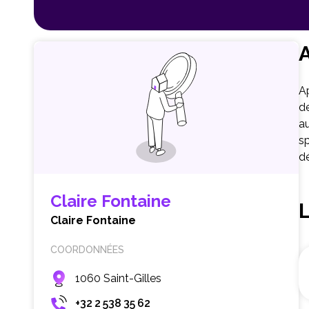
A
Ap
d
au
sp
dé
Claire Fontaine
Claire Fontaine
COORDONNÉES
1060 Saint-Gilles
+32 2 538 35 62