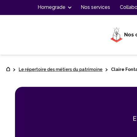
Contenu
Homegrade
Nos services
Collabo
Nos 
Le répertoire des métiers du patrimoine
Claire Font
E