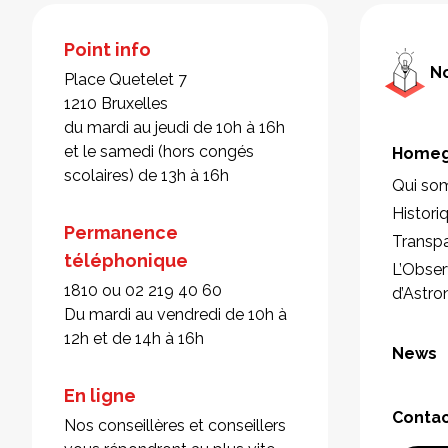
Point info
No
Place Quetelet 7
1210 Bruxelles
du mardi au jeudi de 10h à 16h
et le samedi (hors congés
Homeg
scolaires) de 13h à 16h
Qui so
Histori
Permanence
Transp
téléphonique
L’Obser
1810 ou 02 219 40 60
d’Astr
Du mardi au vendredi de 10h à
12h et de 14h à 16h
News
En ligne
Conta
Nos conseillères et conseillers