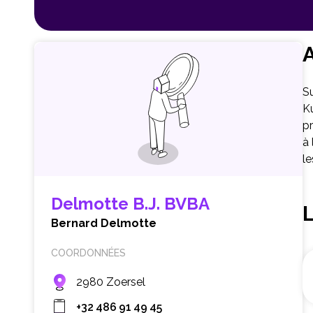
A
S
K
pr
à 
le
Delmotte B.J. BVBA
Bernard Delmotte
COORDONNÉES
2980 Zoersel
+32 486 91 49 45