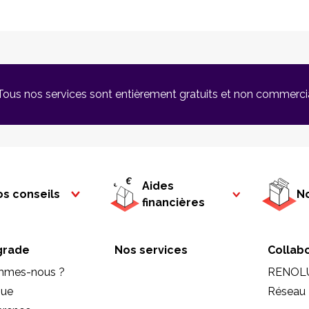
Tous nos services sont entièrement gratuits et non commerci
Aides
s conseils
No
financières
rade
Nos services
Collab
mmes-nous ?
RENOL
que
Réseau 