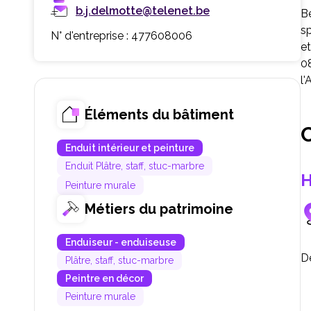
b.j.delmotte@telenet.be
B
sp
N° d'entreprise : 477608006
et
08
l
Éléments du bâtiment
C
Enduit intérieur et peinture
Enduit Plâtre, staff, stuc-marbre
H
Peinture murale
Métiers du patrimoine
Enduiseur - enduiseuse
D
Plâtre, staff, stuc-marbre
Peintre en décor
Peinture murale