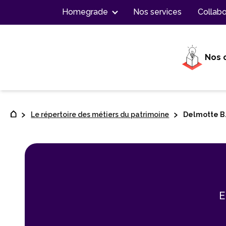
Contenu
Homegrade
Nos services
Collabo
Nos 
Le répertoire des métiers du patrimoine
Delmotte B
E