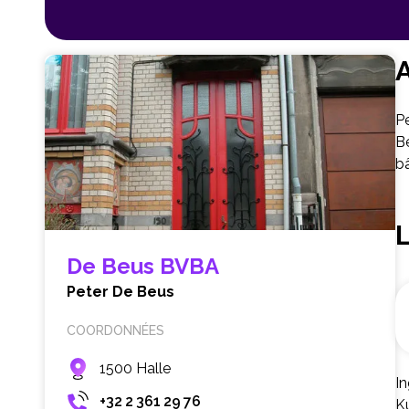
A
Pe
Be
bâ
De Beus BVBA
Peter De Beus
COORDONNÉES
1500 Halle
In
+32 2 361 29 76
K