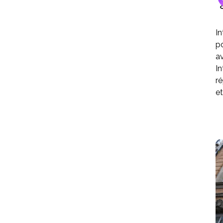
In
po
av
In
ré
et