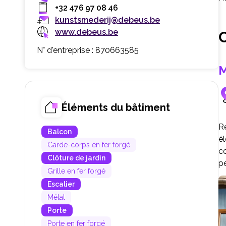
+32 476 97 08 46
kunstsmederij@debeus.be
www.debeus.be
C
N° d'entreprise : 870663585
M
Éléments du bâtiment
R
Balcon
é
Garde-corps en fer forgé
co
Clôture de jardin
pe
Grille en fer forgé
Escalier
Métal
Porte
Porte en fer forgé