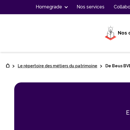
Contenu
Homegrade
Nos services
Collabo
Nos 
Le répertoire des métiers du patrimoine
De Beus BV
E