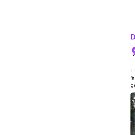
D
La
fi
g