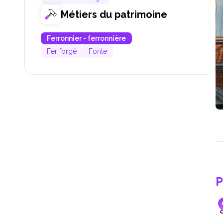
Métiers du patrimoine
Ferronnier - ferronnière
Fer forgé
Fonte
P