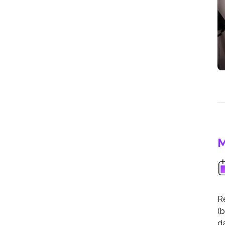
M
Re
(b
da