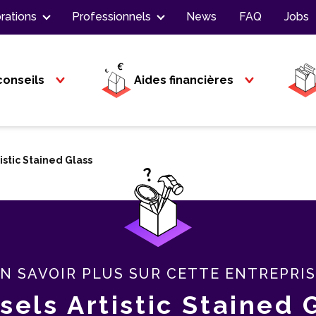
rations
Professionnels
News
FAQ
Jobs
conseils
Aides financières
istic Stained Glass
N SAVOIR PLUS SUR CETTE ENTREPRI
sels Artistic Stained 