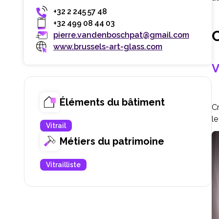
+32 2 245 57 48
+32 499 08 44 03
C
pierre.vandenboschpat@gmail.com
www.brussels-art-glass.com
V
Éléments du bâtiment
Cr
le
Vitrail
Métiers du patrimoine
Vitrailliste