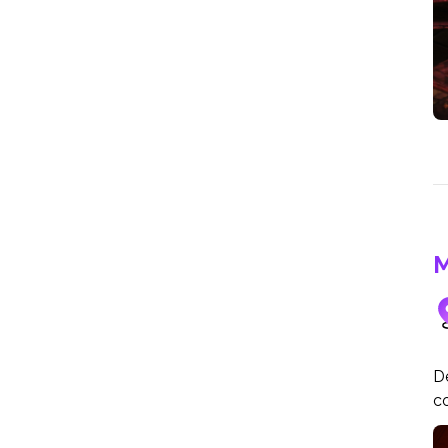
M
Dé
co