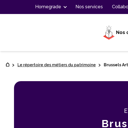
Contenu
Homegrade
Nos services
Collabo
Nos 
Le répertoire des métiers du patrimoine
Brussels Art
E
Brus