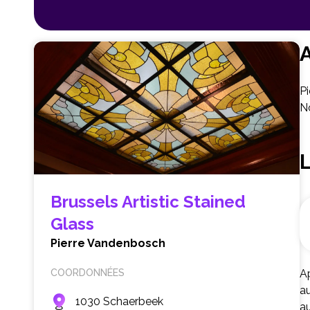
A
Pi
No
Brussels Artistic Stained
Glass
Pierre Vandenbosch
COORDONNÉES
Ap
au
1030 Schaerbeek
a