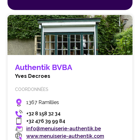
Authentik BVBA
Yves Decroes
COORDONNÉES
1367 Ramillies
+32 8 158 32 34
+32 476 39 99 84
info@menuiserie-authentik.be
www.menuiserie-authentik.com