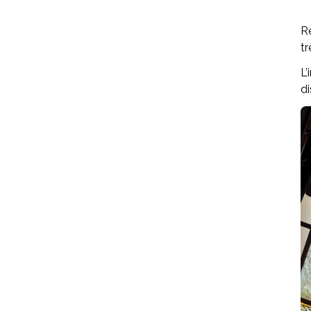
Re
tr
L’
di