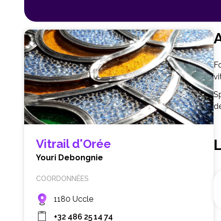
A
Fo
vi
Sp
d
Vitrail d'Orée
Youri Debongnie
COORDONNÉES
1180 Uccle
+32 486 25 14 74