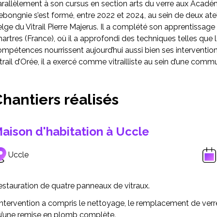
arallèlement à son cursus en section arts du verre aux Acadé
bongnie s’est formé, entre 2022 et 2024, au sein de deux ateli
lge du Vitrail Pierre Majerus. Il a complété son apprentissage 
artres (France), où il a approfondi des techniques telles que le
mpétences nourrissent aujourd’hui aussi bien ses interventio
trail d’Orée, il a exercé comme vitrailliste au sein d’une commu
hantiers réalisés
aison d'habitation à Uccle
Uccle
estauration de quatre panneaux de vitraux.
intervention a compris le nettoyage, le remplacement de verr
u’une remise en plomb complète.