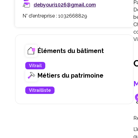
P
debyouri1026@gmail.com
De
N° d'entreprise : 1032668829
be
Ch
co
Vi
Éléments du bâtiment
C
Vitrail
Métiers du patrimoine
M
Vitrailliste
R
L’
q